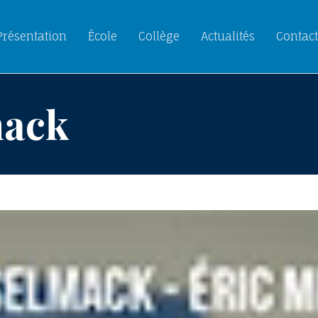
Présentation
École
Collège
Actualités
Contact
mack