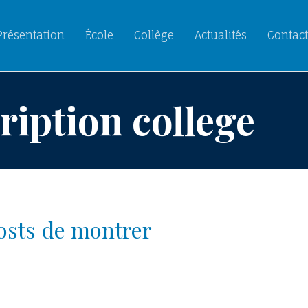
Présentation
École
Collège
Actualités
Contact
ription college
posts de montrer