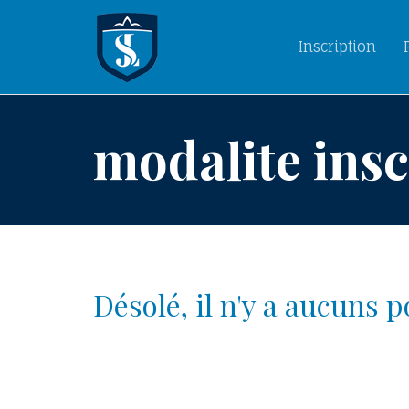
Inscription
modalite insc
Désolé, il n'y a aucuns 